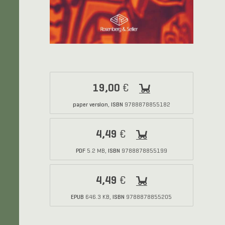
19,00
€
paper version
ISBN
,
9788878855182
4,49
€
PDF
ISBN
5.2 MB,
9788878855199
4,49
€
EPUB
ISBN
646.3 KB,
9788878855205