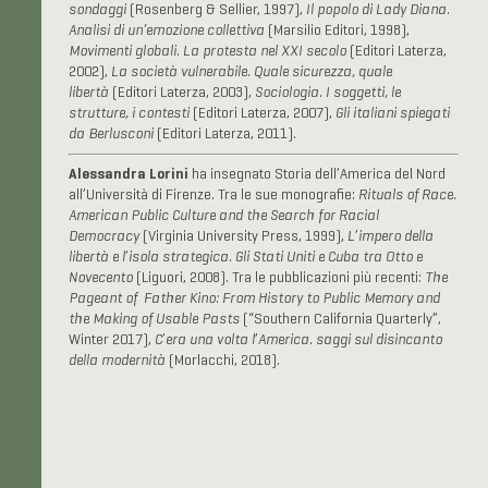
sondaggi
(Rosenberg & Sellier, 1997),
Il popolo di Lady Diana.
Analisi di un’emozione collettiva
(Marsilio Editori, 1998),
Movimenti globali. La protesta nel XXI secolo
(Editori Laterza,
2002),
La società vulnerabile. Quale sicurezza, quale
libertà
(Editori Laterza, 2003),
Sociologia. I soggetti, le
strutture, i contesti
(Editori Laterza, 2007),
Gli italiani spiegati
da Berlusconi
(Editori Laterza, 2011).
Alessandra Lorini
ha insegnato Storia dell’America del Nord
all’Università di Firenze. Tra le sue monografie:
Rituals of Race.
American Public Culture and the Search for Racial
Democracy
(Virginia University Press, 1999),
L
’
impero della
libertà e l
’
isola strategica. Gli Stati Uniti e Cuba tra Otto e
Novecento
(Liguori, 2008). Tra le pubblicazioni più recenti:
The
Pageant of Father Kino: From History to Public Memory and
the Making of Usable Pasts
(“Southern California Quarterly”,
Winter 2017),
C
’
era una volta l
’
America. saggi sul disincanto
della modernità
(Morlacchi, 2018).