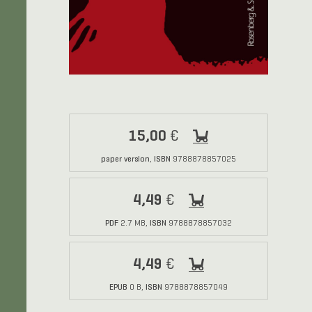
15,00
€
paper version
ISBN
,
9788878857025
4,49
€
PDF
ISBN
2.7 MB,
9788878857032
4,49
€
EPUB
ISBN
0 B,
9788878857049