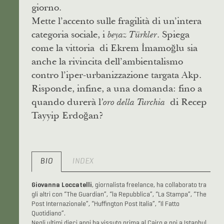
giorno.
Mette l’accento sulle fragilità di un’intera
categoria sociale, i
. Spiega
beyaz Türkler
come la vittoria di Ekrem İmamoğlu sia
anche la rivincita dell’ambientalismo
contro l’iper-urbanizzazione targata Akp.
Risponde, infine, a una domanda: fino a
quando durerà l
di Recep
’oro della Turchia
Tayyip Erdoğan?
BIO
INDEX
Giovanna Loccatelli
, giornalista freelance, ha collaborato tra
gli altri con “The Guardian”, “la Repubblica”, “La Stampa”, “The
Post Internazionale”, “Huffington Post Italia”, “Il Fatto
Quotidiano”.
Negli ultimi dieci anni ha vissuto prima al Cairo e poi a Istanbul.