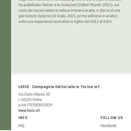
Ha pubblicato
Twitter e le rivoluzioni
(Editori Riuniti, 2011), sul
ruolo dei social network nella primavera araba, e
Diario di una
giornalista italiana
(Al Arabi, 2015, prima edizione in arabo)
sulla sua esperienza lavorativa in Egitto dal 2011 al 2014.
LEXIS Compagnia Editoriale in Torino srl
Via Carlo Alberto 55
I-10123 Torino
p.iva IT07603910014
www.lexis.srl
INFO
FOLLOW US
FAQ
Facebook