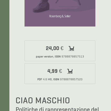
24,00
€
paper version
ISBN
,
9788878857513
4,99
€
PDF
ISBN
4.6 MB,
9788878857520
CIAO MASCHIO
Politiche di rappresentazione del