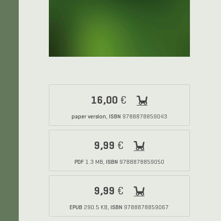
16,00
€
paper version
ISBN
,
9788878859043
9,99
€
PDF
ISBN
1.3 MB,
9788878859050
9,99
€
EPUB
ISBN
290.5 KB,
9788878859067