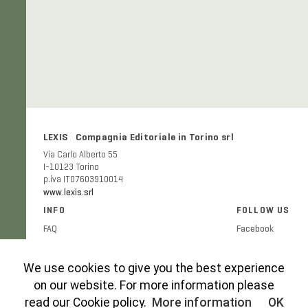
LEXIS Compagnia Editoriale in Torino srl
Via Carlo Alberto 55
I-10123 Torino
p.iva IT07603910014
www.lexis.srl
INFO
FOLLOW US
FAQ
Facebook
Shipping and delivery costs
Twitter
Publication ethics
Instagram
We use cookies to give you the best experience
Cookies Policy
on our website. For more information please
Privacy Policy
read our Cookie policy.
More information
OK