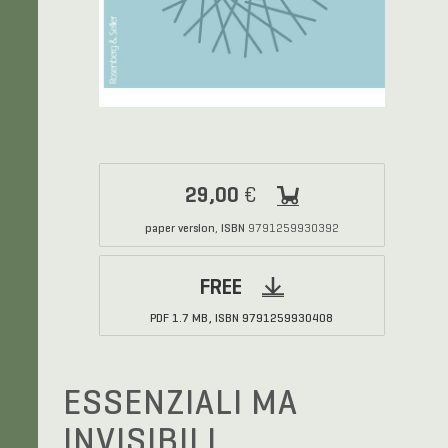
29,00
€
paper version
ISBN
,
9791259930392
FREE
PDF
1.7 MB,
ISBN
9791259930408
ESSENZIALI MA
INVISIBILI