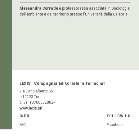
Alessandra Corrado
è professoressa associata in Sociologia
dell’ambiente e del territorio presso l’Università della Calabria.
LEXIS Compagnia Editoriale in Torino srl
Via Carlo Alberto 55
I-10123 Torino
p.iva IT07603910014
www.lexis.srl
INFO
FOLLOW US
FAQ
Facebook
Shipping and delivery costs
Twitter