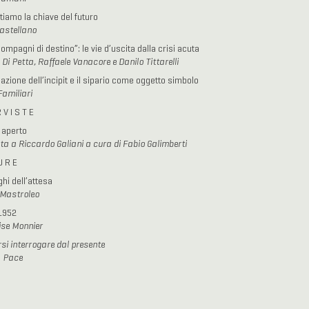
tiamo la chiave del futuro
astellano
ompagni di destino”: le vie d’uscita dalla crisi acuta
 Di Petta, Raffaele Vanacore e Danilo Tittarelli
azione dell’incipit e il sipario come oggetto simbolo
amiliari
R V I S T E
 aperto
sta a Riccardo Galiani a cura di Fabio Galimberti
U R E
hi dell’attesa
 Mastroleo
1952
se Monnier
si interrogare dal presente
 Pace