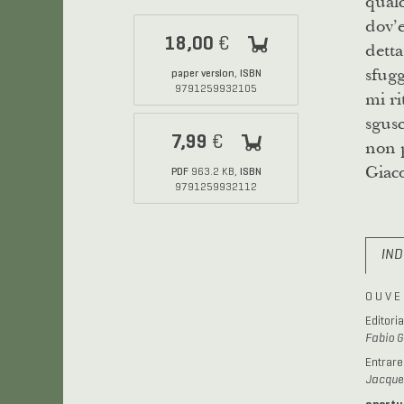
qualc
dov’e
18,00
€
detta
sfugg
paper version
ISBN
,
9791259932105
mi ri
sgusc
7,99
€
non p
Giac
PDF
ISBN
963.2 KB,
9791259932112
IN
O U V E 
Editoria
Fabio G
Entrare 
Jacques