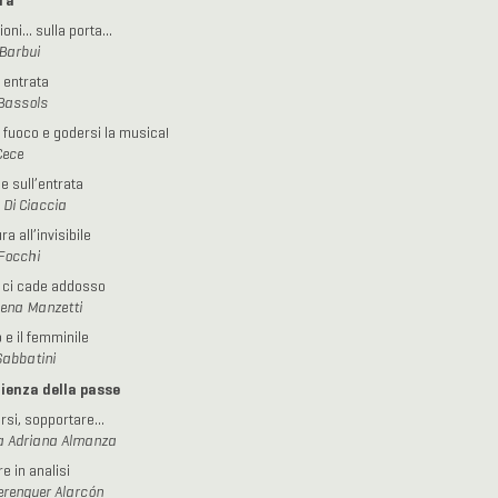
ra
ioni… sulla porta…
Barbui
i entrata
Bassols
il fuoco e godersi la musica!
Cece
e sull’entrata
 Di Ciaccia
ra all’invisibile
Focchi
 ci cade addosso
ena Manzetti
 e il femminile
Sabbatini
rienza della passe
arsi, sopportare…
a Adriana Almanza
e in analisi
erenguer Alarcón