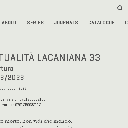
ABOUT
SERIES
JOURNALS
CATALOGUE
C
TUALITÀ LACANIANA 33
rtura
33/2023
 publication 2023
aper version 9791259932105
df version 9791259932112
ito morto, non vidi che mondo.