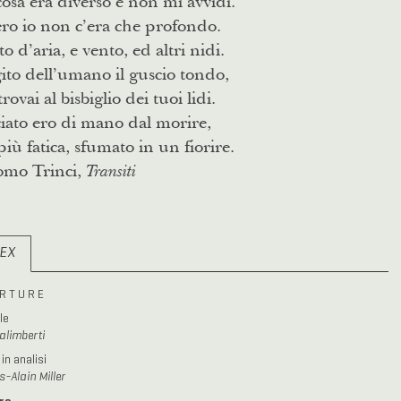
osa era diverso e non mi avvidi.
ro io non c’era che profondo.
to d’aria, e vento, ed altri nidi.
ito dell’umano il guscio tondo,
trovai al bisbiglio dei tuoi lidi.
iato ero di mano dal morire,
iù fatica, sfumato in un fiorire.
omo Trinci,
Transiti
DEX
R T U R E
le
alimberti
in analisi
-Alain Miller