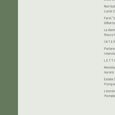
Non but
Lucia C
Farsi “c
Gilberto
La dann
Rocco F
I N T E 
Parlare
Intervi
L E T T 
Monolog
Aurora
Estate 
Françoi
Lasciar
Pamela