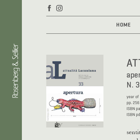
HOME
AT
ape
N. 
year of
pp. 256
ISBN p
ISBN p
sent