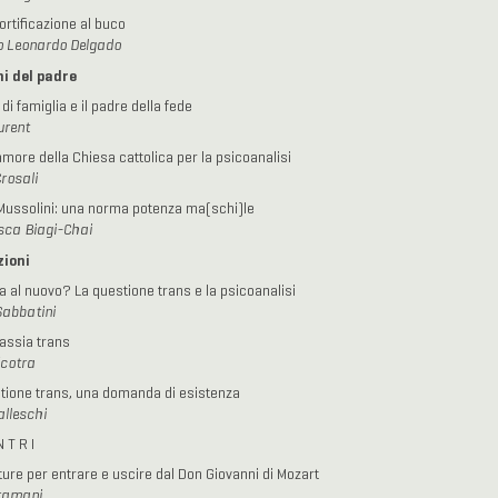
ortificazione al buco
o Leonardo Delgado
ni del padre
 di famiglia e il padre della fede
urent
amore della Chiesa cattolica per la psicoanalisi
Crosali
Mussolini: una norma potenza ma(schi)le
sca Biagi-Chai
zioni
a al nuovo? La questione trans e la psicoanalisi
Sabbatini
assia trans
icotra
tione trans, una domanda di esistenza
lleschi
N T R I
ture per entrare e uscire dal Don Giovanni di Mozart
Bramani