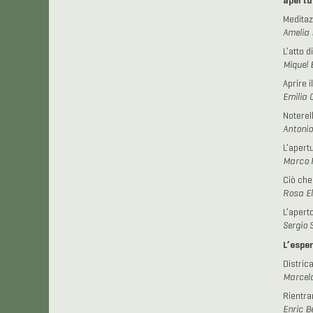
apertu
Meditaz
Amelia 
L’atto d
Miquel 
Aprire 
Emilia 
Noterell
Antonio
L’apertu
Marco 
Ciò che
Rosa El
L’aperto
Sergio 
L’espe
Distric
Marcel
Rientrar
Enric B