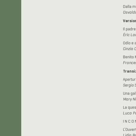
Dalla m
Osvald
Versio
Il padre
Éric La
Odio e 
Cinzia 
Benito 
France
Transi
Apertur
Sergio 
Una gal
Mary N
La ques
Luca Pa
I N C O 
L’Ouver
Lidia 