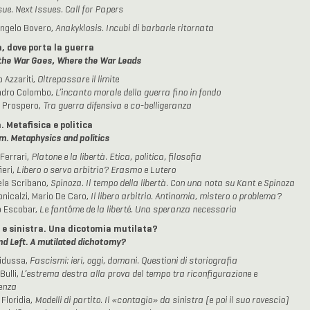
sue. Next Issues. Call for Papers
ngelo Bovero,
Anakyklosis. Incubi di barbarie ritornata
, dove porta la guerra
the War Goes, Where the War Leads
 Azzariti,
Oltrepassare il limite
ndro Colombo,
L’incanto morale della guerra fino in fondo
 Prospero,
Tra guerra difensiva e co-belligeranza
. Metafisica e politica
. Metaphysics and politics
Ferrari,
Platone e la libertà. Etica, politica, filosofia
ieri,
Libero o servo arbitrio? Erasmo e Lutero
la Scribano,
Spinoza. Il tempo della libertà. Con una nota su Kant e Spinoza
onicalzi, Mario De Caro,
Il libero arbitrio. Antinomia, mistero o problema?
o Escobar,
Le fantôme de la liberté. Una speranza necessaria
 e sinistra. Una dicotomia mutilata?
nd Left. A mutilated dichotomy?
idussa,
Fascismi: ieri, oggi, domani. Questioni di storiografia
Bulli,
L’estrema destra alla prova del tempo tra riconfigurazione e
enza
 Floridia,
Modelli di partito. Il «contagio» da sinistra (e poi il suo rovescio)