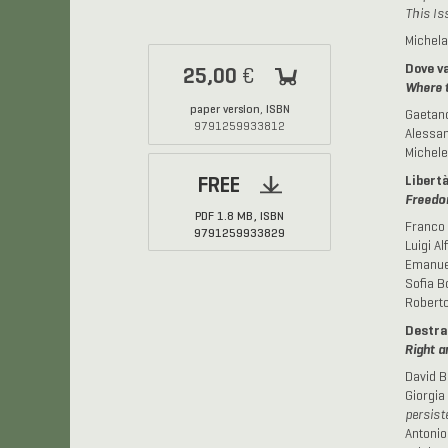
This Is
Michela
Dove va
25,00
€
Where 
paper version
ISBN
,
Gaetano
9791259933812
Alessa
Michele
Libertà
FREE
Freedom
PDF
1.8 MB,
ISBN
Franco 
9791259933829
Luigi Alf
Emanue
Sofia B
Robert
Destra
Right a
David B
Giorgia 
persist
Antonio