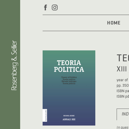
HOME
TE
XIII
year of
pp. 350
ISBN p
ISBN p
IN
In ques