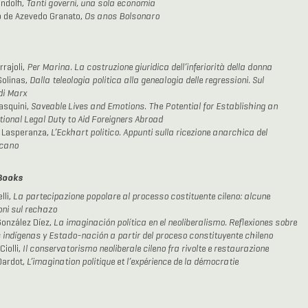
ndolfi,
Tanti governi, una sola economia
 de Azevedo Granato,
Os anos Bolsonaro
rrajoli,
Per Marina. La costruzione giuridica dell’inferiorità della donna
olinas,
Dalla teleologia politica alla genealogia delle regressioni. Sul
di Marx
asquini,
Saveable Lives and Emotions. The Potential for Establishing an
tional Legal Duty to Aid Foreigners Abroad
 Lasperanza,
L’Eckhart politico. Appunti sulla ricezione anarchica del
cano
Books
lli,
La partecipazione popolare al processo costituente cileno: alcune
ioni sul rechazo
González Díez,
La imaginación política en el neoliberalismo. Reflexiones sobre
 indígenas y Estado-nación a partir del proceso constituyente chileno
Ciolli,
Il conservatorismo neoliberale cileno fra rivolte e restaurazione
Dardot,
L’imagination politique et l’expérience de la démocratie