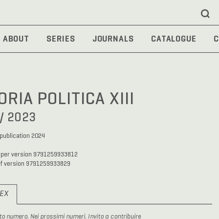
ABOUT
SERIES
JOURNALS
CATALOGUE
C
ORIA POLITICA XIII
 / 2023
 publication 2024
aper version 9791259933812
df version 9791259933829
DEX
to numero. Nei prossimi numeri. Invito a contribuire