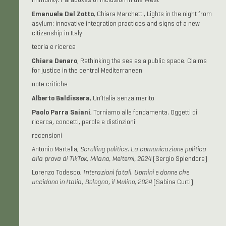
immunity. Paradoxes of inclusion in the West
Emanuela Dal Zotto
, Chiara Marchetti, Lights in the night from
asylum: innovative integration practices and signs of a new
citizenship in Italy
teoria e ricerca
Chiara Denaro
, Rethinking the sea as a public space. Claims
for justice in the central Mediterranean
note critiche
Alberto Baldissera
, Un’Italia senza merito
Paolo Parra Saiani
, Torniamo alle fondamenta. Oggetti di
ricerca, concetti, parole e distinzioni
recensioni
Antonio Martella,
Scrolling politics. La comunicazione politica
alla prova di TikTok, Milano, Meltemi, 2024
(Sergio Splendore)
Lorenzo Todesco,
Interazioni fatali. Uomini e donne che
uccidono in Italia, Bologna, il Mulino, 2024
(Sabina Curti)