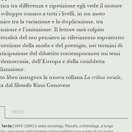
ttica tra differenza e ripetizione egli vede il motore
 sviluppo umano a tutti i livelli, in un moto
ico tra la variazione e la duplicazione, tra
enzione e l’imitazione. Il lettore sarà colpito
attualità del suo pensiero in riferimento soprattutto
questione della moda e del prestigio, nei termini di
ticipazione del dibattito contemporaneo sui temi
 democrazia, dell’Europa e della cosiddetta
lizzazione.
o libro inaugura la nuova collana
,
La critica sociale
ta dal filosofo Rino Genovese
O
INDEX
l Tarde
(1843-1904) è stato sociologo, filosofo, criminologo, a lungo
ato, pensatore radicalmente antiaccademico ma erede di una lunga