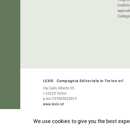
tradizi
approder
Collège
LEXIS Compagnia Editoriale in Torino srl
Via Carlo Alberto 55
I-10123 Torino
p.iva IT07603910014
www.lexis.srl
We use cookies to give you the best exper