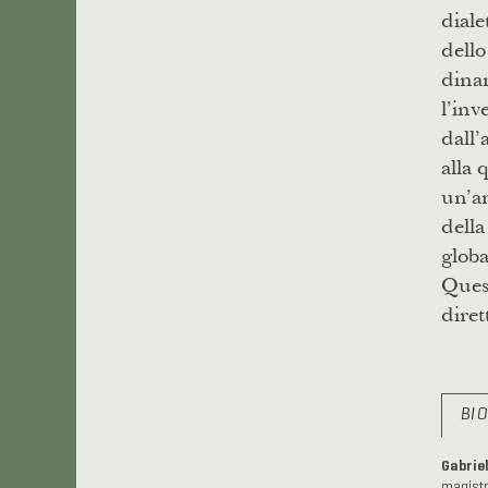
diale
dello
dinam
l’inv
dall’
alla 
un’an
della
globa
Quest
diret
BI
Gabrie
magistr