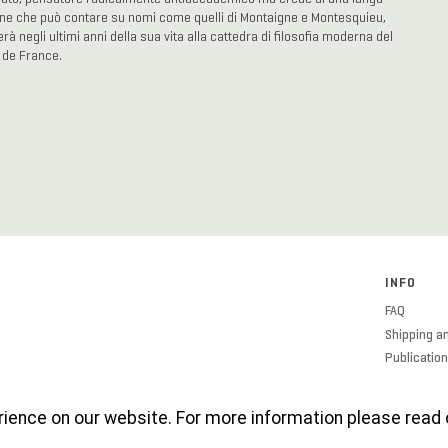
one che può contare su nomi come quelli di Montaigne e Montesquieu,
à negli ultimi anni della sua vita alla cattedra di filosofia moderna del
 de France.
INFO
FAQ
Shipping an
Publication
Cookies Po
Privacy Pol
ience on our website. For more information please read o