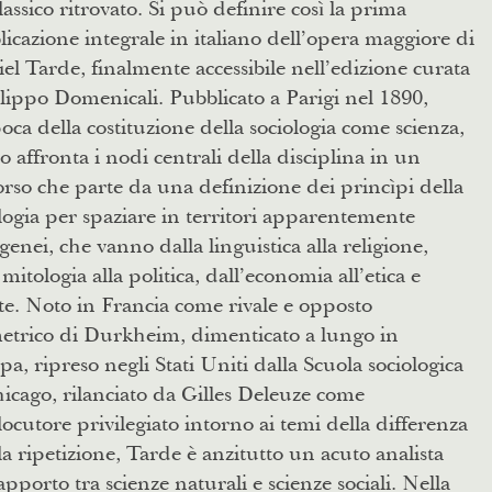
assico ritrovato. Si può definire così la prima
icazione integrale in italiano dell’opera maggiore di
el Tarde, finalmente accessibile nell’edizione curata
lippo Domenicali. Pubblicato a Parigi nel 1890,
poca della costituzione della sociologia come scienza,
sto affronta i nodi centrali della disciplina in un
rso che parte da una definizione dei princìpi della
logia per spaziare in territori apparentemente
genei, che vanno dalla linguistica alla religione,
 mitologia alla politica, dall’economia all’etica e
rte. Noto in Francia come rivale e opposto
etrico di Durkheim, dimenticato a lungo in
a, ripreso negli Stati Uniti dalla Scuola sociologica
icago, rilanciato da Gilles Deleuze come
locutore privilegiato intorno ai temi della differenza
la ripetizione, Tarde è anzitutto un acuto analista
apporto tra scienze naturali e scienze sociali. Nella