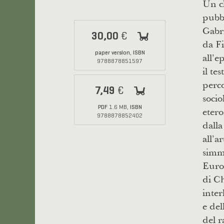
Un cl
pubbl
Gabri
30,00
€
da Fi
paper version
ISBN
,
all’e
9788878851597
il te
perco
7,49
€
socio
PDF
ISBN
1.6 MB,
etero
9788878852402
dalla
all’a
simm
Europ
di Ch
inter
e del
del r