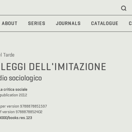
ABOUT
SERIES
JOURNALS
CATALOGUE
C
l Tarde
 LEGGI DELL'IMITAZIONE
io sociologico
La critica sociale
 publication 2012
aper version 9788878851597
df version 9788878852402
4000/books.res.123