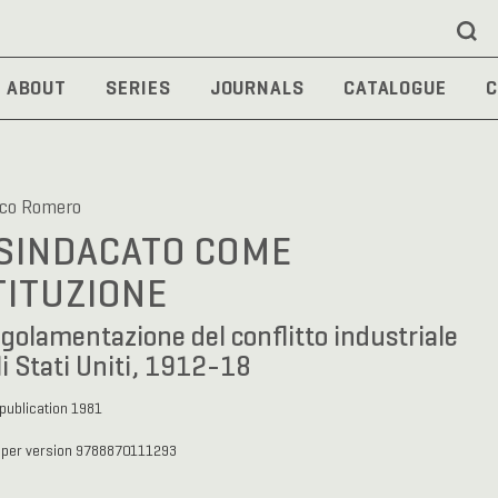
ABOUT
SERIES
JOURNALS
CATALOGUE
C
ico Romero
 SINDACATO COME
TITUZIONE
egolamentazione del conflitto industriale
i Stati Uniti, 1912-18
 publication 1981
aper version 9788870111293