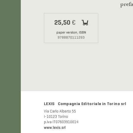
pref
25,50
€
paper version
ISBN
,
9788870111293
LEXIS Compagnia Editoriale in Torino srl
Via Carlo Alberto 55
I-10123 Torino
p.iva IT07603910014
www.lexis.srl