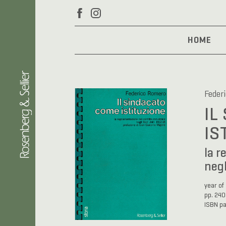
HOME
Feder
IL
IS
la r
negl
year of
pp. 240
ISBN p