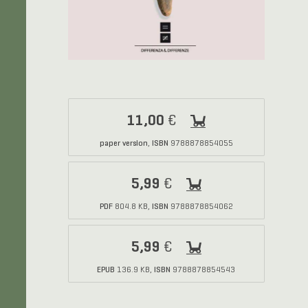
11,00
€
paper version
ISBN
,
9788878854055
5,99
€
PDF
ISBN
804.8 KB,
9788878854062
5,99
€
EPUB
ISBN
136.9 KB,
9788878854543