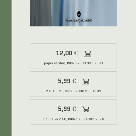
12,00
€
paper version
ISBN
,
9788878854093
5,99
€
PDF
ISBN
1.3 MB,
9788878854109
5,99
€
EPUB
ISBN
156.2 KB,
9788878854574