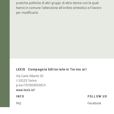
pratiche politiche di altri gruppi, di altre donne con le quali
hanno in comune l’attenzione all’ordine simbolico e il lavoro
per modificarlo.
LEXIS Compagnia Editoriale in Torino srl
Via Carlo Alberto 55
I-10123 Torino
p.iva IT07603910014
www.lexis.srl
INFO
FOLLOW US
FAQ
Facebook
Shipping and delivery costs
Twitter