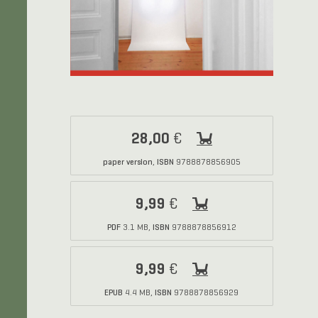
28,00
€
paper version
ISBN
,
9788878856905
9,99
€
PDF
ISBN
3.1 MB,
9788878856912
9,99
€
EPUB
ISBN
4.4 MB,
9788878856929