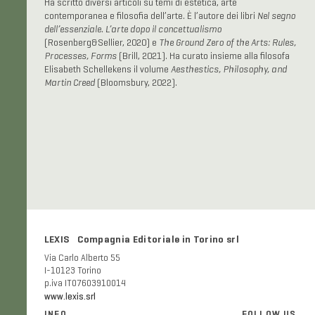
Ha scritto diversi articoli su temi di estetica, arte
contemporanea e filosofia dell’arte. È l’autore dei libri
Nel segno
dell’essenziale. L’arte dopo il concettualismo
(Rosenberg&Sellier, 2020) e
The Ground Zero of the Arts: Rules,
Processes, Forms
(Brill, 2021). Ha curato insieme alla filosofa
Elisabeth Schellekens il volume
Aesthestics, Philosophy, and
Martin Creed
(Bloomsbury, 2022).
LEXIS Compagnia Editoriale in Torino srl
Via Carlo Alberto 55
I-10123 Torino
p.iva IT07603910014
www.lexis.srl
INFO
FOLLOW US