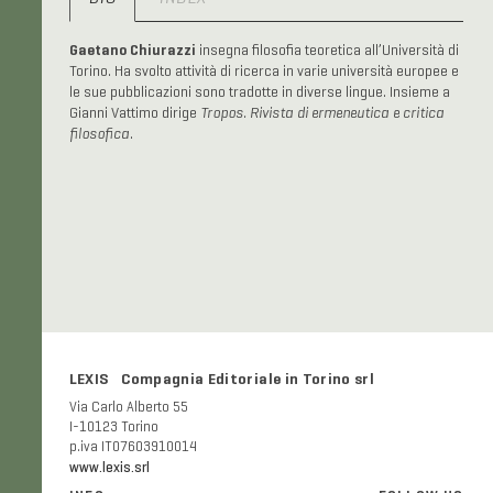
Gaetano Chiurazzi
insegna filosofia teoretica all’Università di
Torino. Ha svolto attività di ricerca in varie università europee e
le sue pubblicazioni sono tradotte in diverse lingue. Insieme a
Gianni Vattimo dirige
Tropos. Rivista di ermeneutica e critica
filosofica
.
LEXIS Compagnia Editoriale in Torino srl
Via Carlo Alberto 55
I-10123 Torino
p.iva IT07603910014
www.lexis.srl