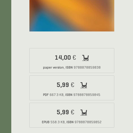
14,00
€
paper version
ISBN
,
9788878859838
5,99
€
PDF
ISBN
667.3 KB,
9788878859845
5,99
€
EPUB
ISBN
558.3 KB,
9788878859852