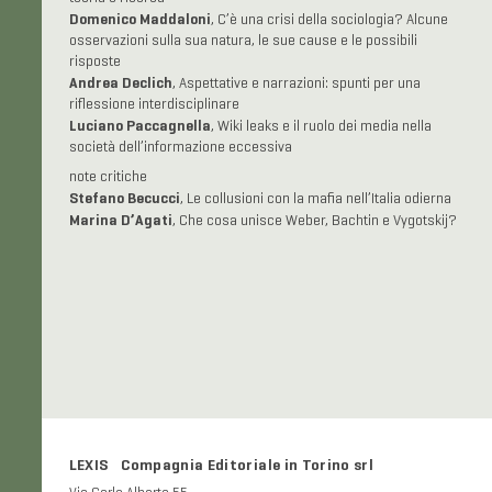
Domenico Maddaloni
, C’è una crisi della sociologia? Alcune
osservazioni sulla sua natura, le sue cause e le possibili
risposte
Andrea Declich
, Aspettative e narrazioni: spunti per una
riflessione interdisciplinare
Luciano Paccagnella
, Wiki leaks e il ruolo dei media nella
società dell’informazione eccessiva
note critiche
Stefano Becucci
, Le collusioni con la mafia nell’Italia odierna
Marina D’Agati
, Che cosa unisce Weber, Bachtin e Vygotskij?
LEXIS Compagnia Editoriale in Torino srl