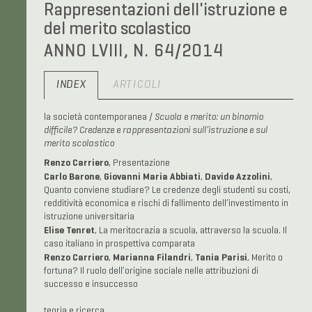
Rappresentazioni dell'istruzione e
del merito scolastico
ANNO LVIII, N. 64/2014
INDEX
ARTICOLI
la società contemporanea /
Scuola e merito: un binomio
difficile? Credenze e rappresentazioni sull’istruzione e sul
merito scolastico
Renzo Carriero
, Presentazione
Carlo Barone
Giovanni Maria Abbiati
Davide Azzolini
,
,
,
Quanto conviene studiare? Le credenze degli studenti su costi,
redditività economica e rischi di fallimento dell’investimento in
istruzione universitaria
Elise Tenret
, La meritocrazia a scuola, attraverso la scuola. Il
caso italiano in prospettiva comparata
Renzo Carriero
Marianna Filandri
Tania Parisi
,
,
, Merito o
fortuna? Il ruolo dell’origine sociale nelle attribuzioni di
successo e insuccesso
teoria e ricerca