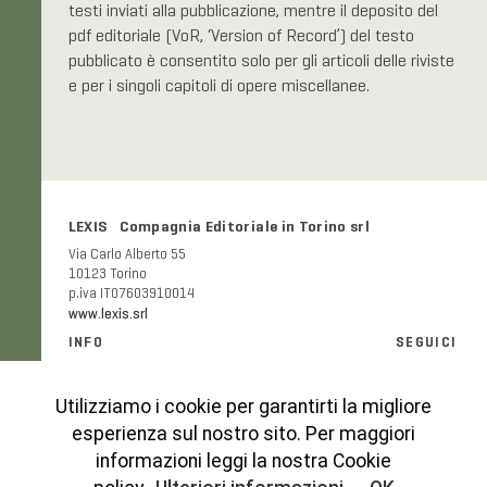
testi inviati alla pubblicazione, mentre il deposito del
pdf editoriale (VoR, ‘Version of Record’) del testo
pubblicato è consentito solo per gli articoli delle riviste
e per i singoli capitoli di opere miscellanee.
LEXIS Compagnia Editoriale in Torino srl
Via Carlo Alberto 55
10123 Torino
p.iva IT07603910014
www.lexis.srl
INFO
SEGUICI
Informazioni generali e FAQ
Facebook
Modalità e costi di spedizione
Instagram
Utilizziamo i cookie per garantirti la migliore
Codice etico
esperienza sul nostro sito. Per maggiori
Cookies Policy
informazioni leggi la nostra Cookie
Privacy Policy