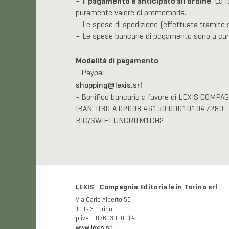
pagamento è anticipato all’ordine
– Il
. La 
puramente valore di promemoria.
– Le spese di spedizione (effettuata tramite s
– Le spese bancarie di pagamento sono a cari
Modalità di pagamento
- Paypal
shopping@lexis.srl
- Bonifico bancario a favore di LEXIS COMPA
IBAN: IT30 A 02008 46150 000101047280
BIC/SWIFT UNCRITM1CH2
LEXIS Compagnia Editoriale in Torino srl
Via Carlo Alberto 55
10123 Torino
p.iva IT07603910014
www.lexis.srl