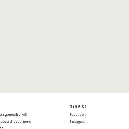
SEGUICI
ni generali e FAQ
Facebook
 costi di spedizione
Instagram
ico