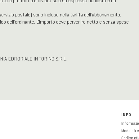
fattura pro forma è inviata solo su espressa richiesta e ha
ervizio postale) sono incluse nella tariffa dell’abbonamento.
co dell’ordinante. L’importo deve pervenire netto e senza spese
GNIA EDITORIALE IN TORINO S.R.L.
INFO
Informazio
Modalità e
Codice et