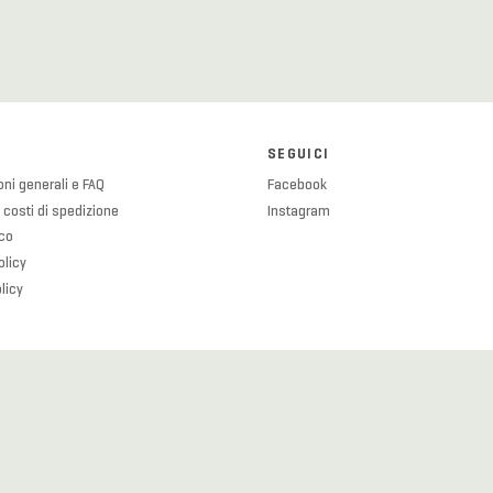
SEGUICI
ni generali e FAQ
Facebook
 costi di spedizione
Instagram
ico
olicy
licy