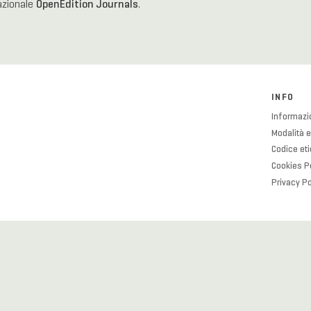
OpenEdition Journals
nazionale
.
INFO
Informazio
Modalità e
Codice et
Cookies P
Privacy Po