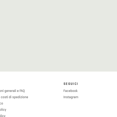
SEGUICI
ni generali e FAQ
Facebook
 costi di spedizione
Instagram
ico
olicy
licy