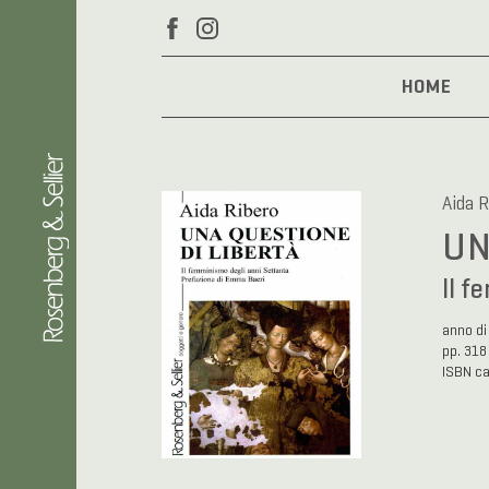
HOME
Aida R
UN
Il f
anno di
pp. 318
ISBN c