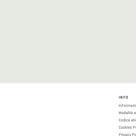
INFO
Informazio
Modalità e
Codice et
Cookies P
Privacy Po