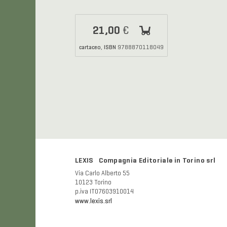
21,00
€
cartaceo
ISBN
,
9788870118049
LEXIS Compagnia Editoriale in Torino srl
Via Carlo Alberto 55
10123 Torino
p.iva IT07603910014
www.lexis.srl