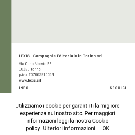
LEXIS Compagnia Editoriale in Torino srl
Via Carlo Alberto 55
10123 Torino
p.iva IT07603910014
www.lexis.srl
INFO
SEGUICI
Informazioni generali e FAQ
Facebook
Modalità e costi di spedizione
Instagram
Utilizziamo i cookie per garantirti la migliore
Codice etico
esperienza sul nostro sito. Per maggiori
Cookies Policy
informazioni leggi la nostra Cookie
Privacy Policy
policy.
Ulteriori informazioni
OK