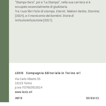
“Stampa Sera”, poi a “La Stampa”, nella sua carriera si è
occupato essenzialmente di giudiziaria.
Tra i suoi libri
Falsi di stampa. Eternit, Telekom Serbia, Stamina
(2014), e
Il manicomio dei bambini. Storie di
istituzionalizzazione
(2017).
LEXIS Compagnia Editoriale in Torino srl
Via Carlo Alberto 55
10123 Torino
p.iva IT07603910014
www.lexis.srl
INFO
SEGUICI
Informazioni generali e FAQ
Facebook