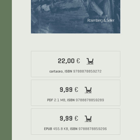
22,00
€
cartaceo
ISBN
,
9788878859272
9,99
€
PDF
ISBN
2.1 MB,
9788878859289
9,99
€
EPUB
ISBN
455.8 KB,
9788878859296