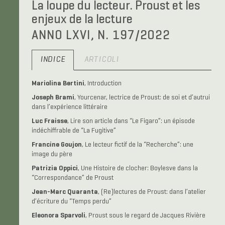
La loupe du lecteur. Proust et les
enjeux de la lecture
ANNO LXVI, N. 197/2022
INDICE
ARTICOLI
Mariolina Bertini
, Introduction
Joseph Brami
, Yourcenar, lectrice de Proust: de soi et d’autrui
dans l’expérience littéraire
Luc Fraisse
, Lire son article dans “Le Figaro”: un épisode
indéchiffrable de “La Fugitive”
Francine Goujon
, Le lecteur fictif de la “Recherche”: une
image du père
Patrizia Oppici
, Une Histoire de clocher: Boylesve dans la
“Correspondance” de Proust
Jean-Marc Quaranta
, (Re)lectures de Proust: dans l’atelier
d’écriture du “Temps perdu”
Eleonora Sparvoli
, Proust sous le regard de Jacques Rivière