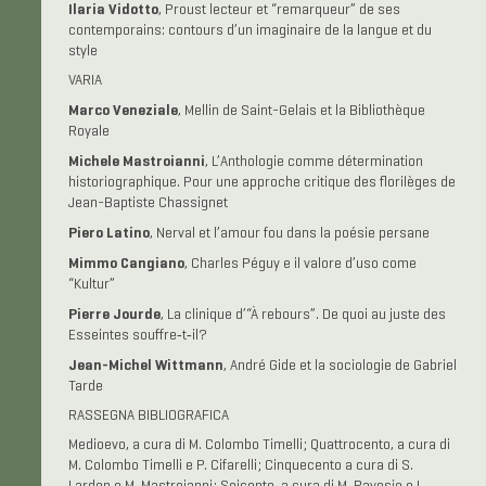
Ilaria Vidotto
, Proust lecteur et “remarqueur” de ses
contemporains: contours d’un imaginaire de la langue et du
style
VARIA
Marco Veneziale
, Mellin de Saint-Gelais et la Bibliothèque
Royale
Michele Mastroianni
, L’Anthologie comme détermination
historiographique. Pour une approche critique des florilèges de
Jean-Baptiste Chassignet
Piero Latino
, Nerval et l’amour fou dans la poésie persane
Mimmo Cangiano
, Charles Péguy e il valore d’uso come
“Kultur”
Pierre Jourde
, La clinique d’“À rebours”. De quoi au juste des
Esseintes souffre‑t‑il?
Jean-Michel Wittmann
, André Gide et la sociologie de Gabriel
Tarde
RASSEGNA BIBLIOGRAFICA
Medioevo, a cura di M. Colombo Timelli; Quattrocento, a cura di
M. Colombo Timelli e P. Cifarelli; Cinquecento a cura di S.