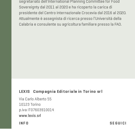
segretariato dell’International Planning Committee for Food
Sovereignty dal 2011 al 2020 e ha ricoperto la carica di
presidente del Centro Internazionale Crocevia dal 2016 al 2020.
Attualmente è assegnista di ricerca presso l’Università della
Calabria e consulente su agricoltura familiare presso la FAO.
LEXIS Compagnia Editoriale in Torino srl
Via Carlo Alberto 55
10123 Torino
p.iva IT07603910014
www.lexis.srl
INFO
SEGUICI
Informazioni generali e FAQ
Facebook