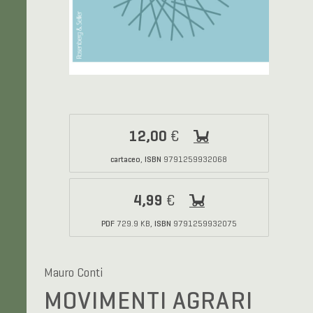
12,00
€
cartaceo
ISBN
,
9791259932068
4,99
€
PDF
ISBN
729.9 KB,
9791259932075
Mauro Conti
MOVIMENTI AGRARI