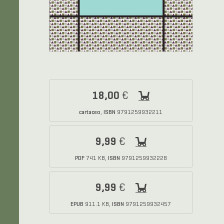
18,00
€
cartaceo
ISBN
,
9791259932211
9,99
€
PDF
ISBN
741 KB,
9791259932228
9,99
€
EPUB
ISBN
911.1 KB,
9791259932457