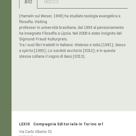
BIO
INDICE
(Hameln sul Weser, 1948) ha studiato teologia evangelica e
filosofia. Visiting
professor in università brasiliane, dal 1993 al pensionamento
ha insegnato Filosofia a Lipsia. Nel 2009 è stato insignito del
Sigmund-Freud-Kulturpreis.
Tra i suoi libri tradotti in italiano:
Violenza e tabù
(1991);
Sesso
e spirito
(1995);
La società eccitata
(2012); e in questa
stessa collana
Il sogno di Gesù
(2013).
LEXIS Compagnia Editoriale in Torino srl
Via Carlo Alberto 55