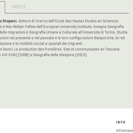
O
INDICE
o Stopani
, dottore di ricerca dell’Ecole des Hautes Etudes en Sciences
s e Max Weber Fellow dell’European University Institute, insegna Geografia
 delle migrazioni e Geografia Umana e Culturale all’Università di Torino. Studia
zioni nel presente e nel passato e le loro configurazioni diasporiche, le reti
lazione e le mobilità sociali e spaziali dei migranti.
uoi lavori, La production des frontières. Etat et communautés en Toscane
s XVI-XVIII) (2008) e Geografia delle diaspore (2013).
INFO
Informazio