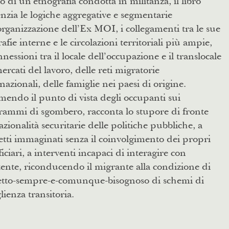
o di un’etnografia condotta in militanza, il libro
nzia le logiche aggregative e segmentarie
organizzazione dell’Ex MOI, i collegamenti tra le sue
afie interne e le circolazioni territoriali più ampie,
nnessioni tra il locale dell’occupazione e il translocale
ercati del lavoro, delle reti migratorie
nazionali, delle famiglie nei paesi di origine.
endo il punto di vista degli occupanti sui
rammi di sgombero, racconta lo stupore di fronte
razionalità securitarie delle politiche pubbliche, a
tti immaginati senza il coinvolgimento dei propri
iciari, a interventi incapaci di interagire con
stente, riconducendo il migrante alla condizione di
etto-sempre-e-comunque-bisognoso di schemi di
lienza transitoria.