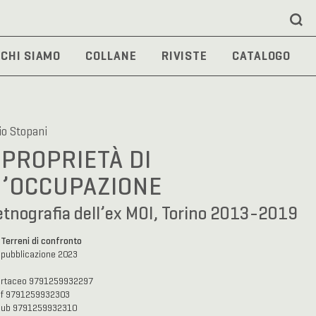
CHI SIAMO
COLLANE
RIVISTE
CATALOGO
io Stopani
 PROPRIETÀ DI
’OCCUPAZIONE
tnografia dell’ex MOI, Torino 2013-2019
Terreni di confronto
a
 pubblicazione 2023
artaceo 9791259932297
df 9791259932303
pub 9791259932310