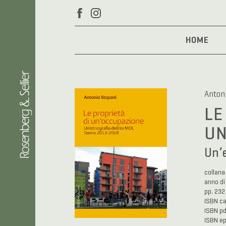
HOME
Anton
LE
UN
Un’e
collan
anno di
pp. 232
ISBN c
ISBN p
ISBN e