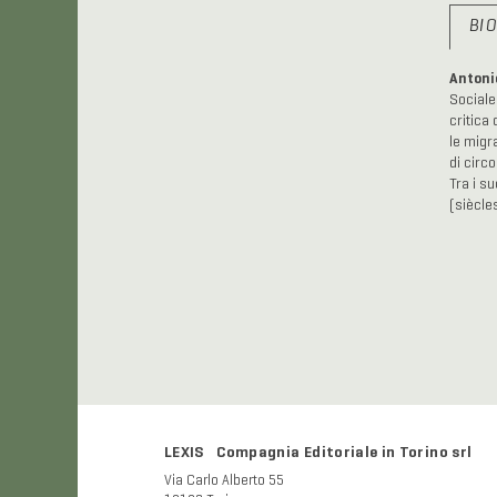
BI
Antoni
Sociale
critica
le migra
di circo
Tra i s
(siècle
LEXIS Compagnia Editoriale in Torino srl
Via Carlo Alberto 55