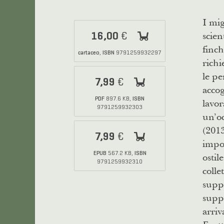
I mig
scien
16,00
€
finch
cartaceo
ISBN
,
9791259932297
richi
le pe
7,99
€
accog
PDF
ISBN
897.6 KB,
lavor
9791259932303
un’oc
(2013
7,99
€
impor
EPUB
ISBN
567.2 KB,
ostil
9791259932310
colle
suppl
suppo
arri