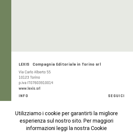
LEXIS Compagnia Editoriale in Torino srl
Via Carlo Alberto 55
10123 Torino
p.iva IT07603910014
www.lexis.srl
INFO
SEGUICI
Informazioni generali e FAQ
Facebook
Modalità e costi di spedizione
Instagram
Utilizziamo i cookie per garantirti la migliore
Codice etico
esperienza sul nostro sito. Per maggiori
Cookies Policy
informazioni leggi la nostra Cookie
Privacy Policy