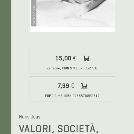
15,00
€
cartaceo
ISBN
,
9788878852716
7,99
€
PDF
ISBN
1.1 MB,
9788878852617
Hans Joas
VALORI, SOCIETÀ,