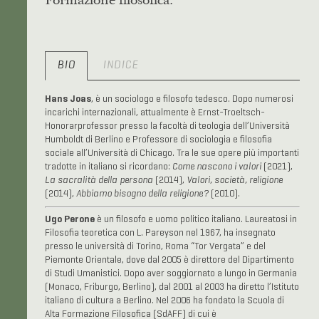
BIO
INDICE
Hans Joas
, è un sociologo e filosofo tedesco. Dopo numerosi
incarichi internazionali, attualmente è
Ernst-Troeltsch-
Honorarprofessor presso la facoltà di teologia dell’Università
Humboldt di Berlino e Professore di sociologia e filosofia
sociale all’Università di Chicago.
Tra le sue opere più importanti
tradotte in italiano si ricordano:
Come nascono i valori
(2021)
,
La sacralità della persona
(2014),
Valori, società, religione
(2014),
Abbiamo bisogno della religione?
(2010)
.
Ugo Perone
è un filosofo e uomo politico italiano. Laureatosi in
Filosofia teoretica con L. Pareyson nel 1967, ha insegnato
presso le università di Torino, Roma “Tor Vergata” e del
Piemonte Orientale, dove dal 2005 è direttore del Dipartimento
di Studi Umanistici. Dopo aver soggiornato a lungo in Germania
(Monaco, Friburgo, Berlino), dal 2001 al 2003 ha diretto l’Istituto
italiano di cultura a Berlino. Nel 2006 ha fondato la Scuola di
Alta Formazione Filosofica (SdAFF) di cui è